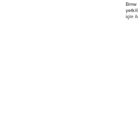
Bmw 2
yetki
için i