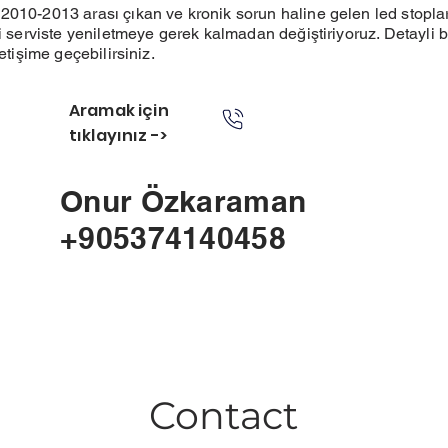
010-2013 arası çıkan ve kronik sorun haline gelen led stoplar
li serviste yeniletmeye gerek kalmadan değiştiriyoruz. Detayli b
letişime geçebilirsiniz.
Aramak için
tıklayınız ->
Onur Özkaraman
+905374140458
Contact